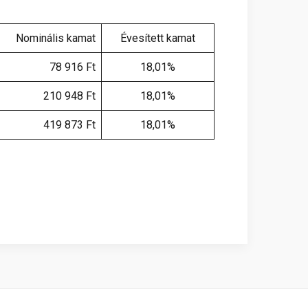
Nominális kamat
Évesített kamat
78 916 Ft
18,01%
210 948 Ft
18,01%
419 873 Ft
18,01%