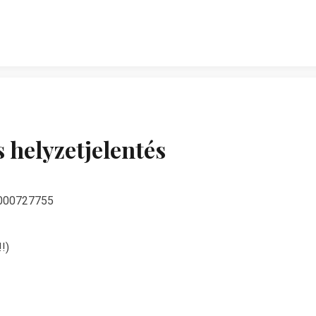
 helyzetjelentés
0000727755
!)