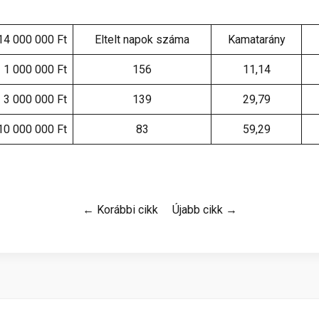
14 000 000 Ft
Eltelt napok száma
Kamatarány
1 000 000 Ft
156
11,14
3 000 000 Ft
139
29,79
10 000 000 Ft
83
59,29
← Korábbi cikk
Újabb cikk →