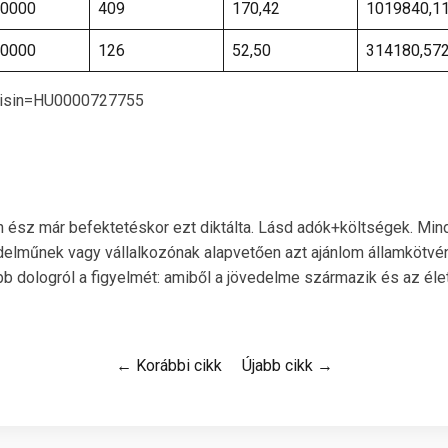
0000
409
170,42
1019840,1
0000
126
52,50
314180,57
l?isin=HU0000727755
 ész már befektetéskor ezt diktálta. Lásd adók+költségek. Mind
lműnek vagy vállalkozónak alapvetően azt ajánlom államkötvén
b dologról a figyelmét: amiből a jövedelme származik és az életé
← Korábbi cikk
Újabb cikk →