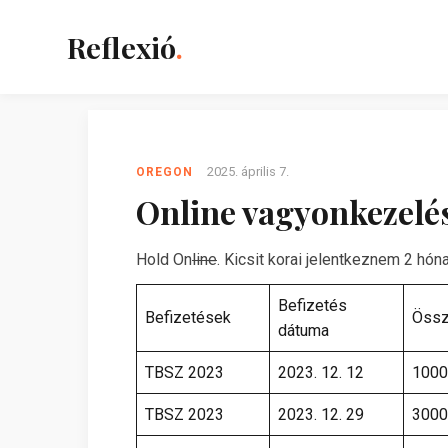
Reflexió
.
2025. április 7.
OREGON
Online vagyonkezelés 
Hold On
line
. Kicsit korai jelentkeznem 2 hó
Befizetés
Befizetések
Öss
dátuma
TBSZ 2023
2023. 12. 12
1000
TBSZ 2023
2023. 12. 29
3000