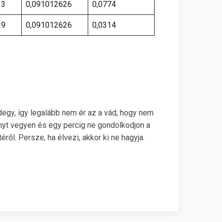
13
0,091012626
0,0774
29
0,091012626
0,0314
egy, így legalább nem ér az a vád, hogy nem
yt vegyen és egy percig ne gondolkodjon a
ről. Persze, ha élvezi, akkor ki ne hagyja.