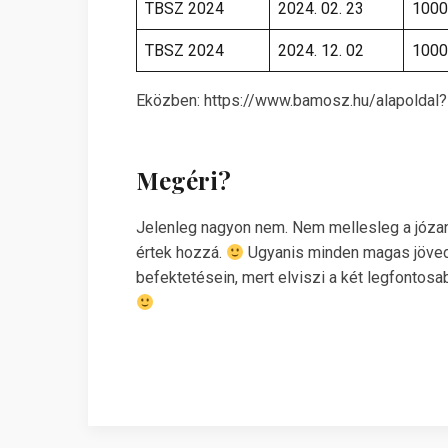
TBSZ 2024
2024. 02. 23
1000
TBSZ 2024
2024. 12. 02
1000
Eközben:
https://www.bamosz.hu/alapolda
Megéri?
Jelenleg nagyon nem. Nem mellesleg a józan
értek hozzá.
Ugyanis minden magas jövede
befektetésein, mert elviszi a két legfontosab