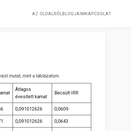
AZ OLDALRÓL
BLOGJAIM
KAPCSOLAT
mást mutat, mint a táblázatom.
Átlagos
kamat
Becsült IRR
évesített kamat
66
0,091012626
0,0609
71
0,091012626
0,0643