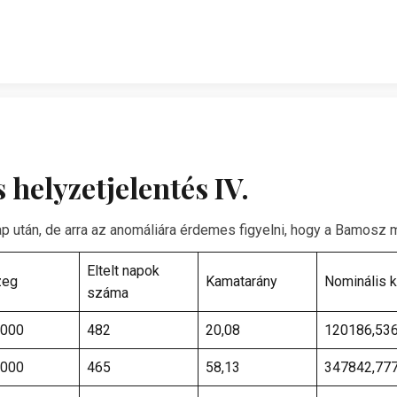
helyzetjelentés IV.
nap után, de arra az anomáliára érdemes figyelni, hogy a Bamosz 
Eltelt napok
zeg
Kamatarány
Nominális 
száma
000
482
20,08
120186,53
000
465
58,13
347842,77