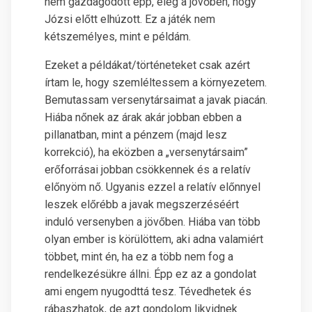
nem gazdagodott épp, elég a jövőben, hogy
Józsi előtt elhúzott. Ez a játék nem
kétszemélyes, mint e példám.
Ezeket a példákat/történeteket csak azért
írtam le, hogy szemléltessem a környezetem.
Bemutassam versenytársaimat a javak piacán.
Hiába nőnek az árak akár jobban ebben a
pillanatban, mint a pénzem (majd lesz
korrekció), ha eközben a „versenytársaim”
erőforrásai jobban csökkennek és a relatív
előnyöm nő. Ugyanis ezzel a relatív előnnyel
leszek előrébb a javak megszerzéséért
induló versenyben a jövőben. Hiába van több
olyan ember is körülöttem, aki adna valamiért
többet, mint én, ha ez a több nem fog a
rendelkezésükre állni. Épp ez az a gondolat
ami engem nyugodttá tesz. Tévedhetek és
rábaszhatok, de azt gondolom likvidnek