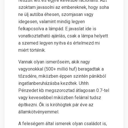
feszült lett és egyre kevésbé racionális. Azt
szoktam javasolni az embereknek, hogy soha
ne ülj autóba éhesen, szomjasan vagy
idegesen, valamint mindig legyen
felkapcsolva a lámpád. E javaslat ide is
vonatkoztatható ajánlás, csak a lámpa helyett
a szemed legyen nyitva és értelmezd mi
miért történik.
Vannak olyan ismerőseim, akik nagy
vagyonokkal (500+ millió huf) beragadtak a
tőzsdére, miközben éppen szintén pánikból
ingatlanberuházásba kezdtek. Uhhh.
Pénzedet kb megszoroztad átlagosan 0.7-tel
vagy kevesebbel miközben felárral tudsz
építkezni. Ők is kiröhögtek pár éve az
államkötvényemmel.
A feleségem által ismerek olyan családot is,