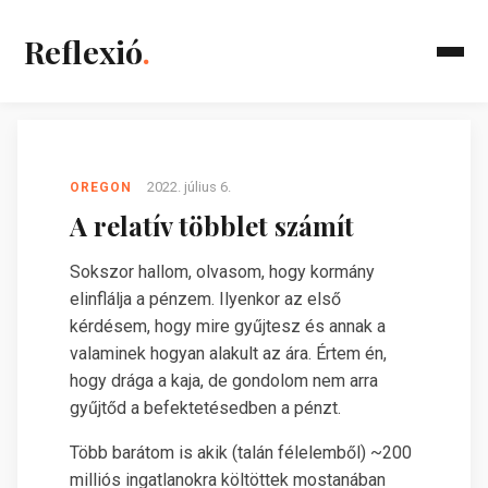
Reflexió
.
2022. július 6.
OREGON
A relatív többlet számít
Sokszor hallom, olvasom, hogy kormány
elinflálja a pénzem. Ilyenkor az első
kérdésem, hogy mire gyűjtesz és annak a
valaminek hogyan alakult az ára. Értem én,
hogy drága a kaja, de gondolom nem arra
gyűjtőd a befektetésedben a pénzt.
Több barátom is akik (talán félelemből) ~200
milliós ingatlanokra költöttek mostanában