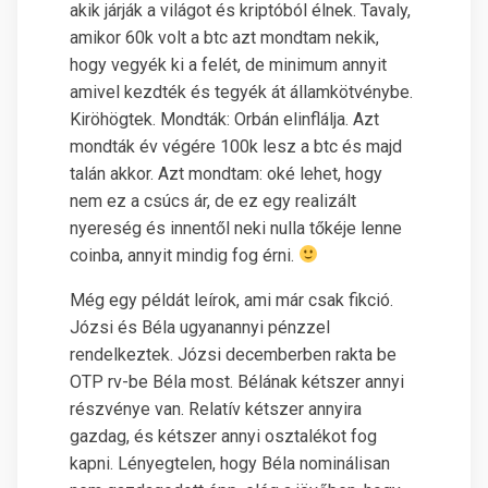
akik járják a világot és kriptóból élnek. Tavaly,
amikor 60k volt a btc azt mondtam nekik,
hogy vegyék ki a felét, de minimum annyit
amivel kezdték és tegyék át államkötvénybe.
Kiröhögtek. Mondták: Orbán elinflálja. Azt
mondták év végére 100k lesz a btc és majd
talán akkor. Azt mondtam: oké lehet, hogy
nem ez a csúcs ár, de ez egy realizált
nyereség és innentől neki nulla tőkéje lenne
coinba, annyit mindig fog érni.
Még egy példát leírok, ami már csak fikció.
Józsi és Béla ugyanannyi pénzzel
rendelkeztek. Józsi decemberben rakta be
OTP rv-be Béla most. Bélának kétszer annyi
részvénye van. Relatív kétszer annyira
gazdag, és kétszer annyi osztalékot fog
kapni. Lényegtelen, hogy Béla nominálisan