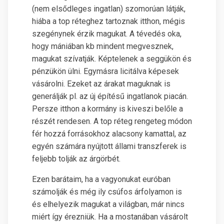
(nem elsődleges ingatlan) szomorúan látják,
hiába a top réteghez tartoznak itthon, mégis
szegénynek érzik magukat. A tévedés oka,
hogy mániában kb mindent megvesznek,
magukat szívatják. Képtelenek a seggükön és
pénzükön ülni. Egymásra licitálva képesek
vásárolni. Ezeket az árakat maguknak is
generálják pl. az új építésű ingatlanok piacán.
Persze itthon a kormány is kiveszi belőle a
részét rendesen. A top réteg rengeteg módon
fér hozzá forrásokhoz alacsony kamattal, az
egyén számára nyújtott állami transzferek is
feljebb tolják az árgörbét.
Ezen barátaim, ha a vagyonukat euróban
számolják és még ily csúfos árfolyamon is
és elhelyezik magukat a világban, már nincs
miért így érezniük. Ha a mostanában vásárolt