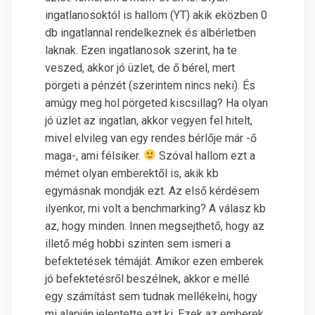
ingatlanosoktól is hallom (YT) akik eközben 0
db ingatlannal rendelkeznek és albérletben
laknak. Ezen ingatlanosok szerint, ha te
veszed, akkor jó üzlet, de ő bérel, mert
pörgeti a pénzét (szerintem nincs neki). És
amúgy meg hol pörgeted kiscsillag? Ha olyan
jó üzlet az ingatlan, akkor vegyen fel hitelt,
mivel elvileg van egy rendes bérlője már -ő
maga-, ami félsiker.
Szóval hallom ezt a
mémet olyan emberektől is, akik kb
egymásnak mondják ezt. Az első kérdésem
ilyenkor, mi volt a benchmarking? A válasz kb
az, hogy minden. Innen megsejthető, hogy az
illető még hobbi szinten sem ismeri a
befektetések témáját. Amikor ezen emberek
jó befektetésről beszélnek, akkor e mellé
egy számítást sem tudnak mellékelni, hogy
mi alapján jelentette ezt ki. Ezek az emberek