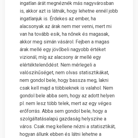
ingatlan árát megnéznék más nagyvárosban
is, akkor azt is látnák, hogy lehetne ennél jobb
ingatlanjuk is. Érdekes az ember, ha
alacsonyak az árak nem mer venni, mert mi
van ha tovább esik, ha nőnek és magasak,
akkor meg simán vásárol. Fejben a magas
árak mellé egy jövőbeli nagyobb értéket
vizionál, míg az alacsony ár mellé egy
elértéktelenődést. Nem mérlegeli a
valószínűséget, nem olvas statisztikákat,
nem gondol bele, hogy bassza meg, lakni
csak kell majd a többieknek is valahol. Nem
gondol bele abba sem, hogy az adott helyen
pl. nem lesz több telek, mert az egy véges
erőforrás. Abba sem gondol bele, hogy a
szolgáltatásalapú gazdaság helyszíne a
város. Csak meg kellene nézni a statisztikát,
hogyan állunk ebben és látni lehetne a