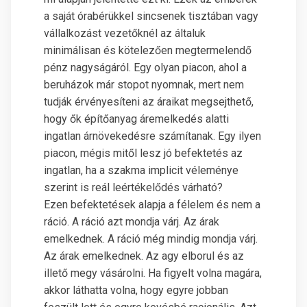
a saját órabérükkel sincsenek tisztában vagy
vállalkozást vezetőknél az általuk
minimálisan és kötelezően megtermelendő
pénz nagyságáról. Egy olyan piacon, ahol a
beruházok már stopot nyomnak, mert nem
tudják érvényesíteni az áraikat megsejthető,
hogy ők építőanyag áremelkedés alatti
ingatlan árnövekedésre számítanak. Egy ilyen
piacon, mégis mitől lesz jó befektetés az
ingatlan, ha a szakma implicit véleménye
szerint is reál leértékelődés várható?
Ezen befektetések alapja a félelem és nem a
ráció. A ráció azt mondja várj. Az árak
emelkednek. A ráció még mindig mondja várj.
Az árak emelkednek. Az agy elborul és az
illető megy vásárolni. Ha figyelt volna magára,
akkor láthatta volna, hogy egyre jobban