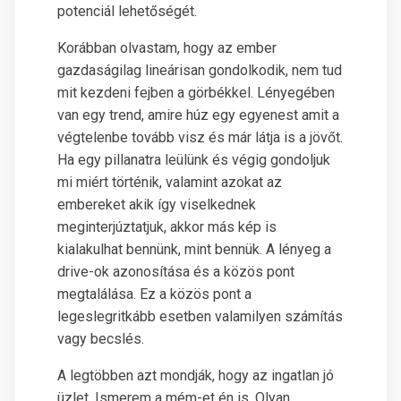
potenciál lehetőségét.
Korábban olvastam, hogy az ember
gazdaságilag lineárisan gondolkodik, nem tud
mit kezdeni fejben a görbékkel. Lényegében
van egy trend, amire húz egy egyenest amit a
végtelenbe tovább visz és már látja is a jövőt.
Ha egy pillanatra leülünk és végig gondoljuk
mi miért történik, valamint azokat az
embereket akik így viselkednek
meginterjúztatjuk, akkor más kép is
kialakulhat bennünk, mint bennük. A lényeg a
drive-ok azonosítása és a közös pont
megtalálása. Ez a közös pont a
legeslegritkább esetben valamilyen számítás
vagy becslés.
A legtöbben azt mondják, hogy az ingatlan jó
üzlet. Ismerem a mém-et én is. Olyan