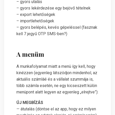
– gyors utalás
– gyors lekérdezése egy bejövő tételnek
– export lehetőségek
– importlehetőségek
– gyors belépés, kevés gépeléssel (fasznak
kell 7 jegyű OTP SMS-ben?)
A menüm
A munkafolyamat miatt a menü így kell, hogy
kinézzen (egyenleg látszódjon mindenhol, az
aktuális számláé és a vállalat szummája is,
több számla esetén, ne egy kicseszett külön
menüpont alatt legyen az egyenleg „elrejtve”):
ÚJ MEGBÍZÁS
— átutalás (döntse el az app, hogy ez milyen