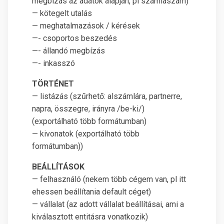
megbízás az adatok alapján, pl számlaszám)
— kötegelt utalás
— meghatalmazások / kérések
—- csoportos beszedés
—- állandó megbízás
—- inkasszó
TÖRTÉNET
— listázás (szűrhető: alszámlára, partnerre,
napra, összegre, irányra /be-ki/)
(exportálható több formátumban)
— kivonatok (exportálható több
formátumban))
BEÁLLÍTÁSOK
— felhasználó (nekem több cégem van, pl itt
ehessen beállítania default céget)
— vállalat (az adott vállalat beállításai, ami a
kiválasztott entitásra vonatkozik)